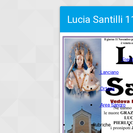
Lucia Santilli
Frent
Lanciano
Ortona
Area Sangro
Rubriche