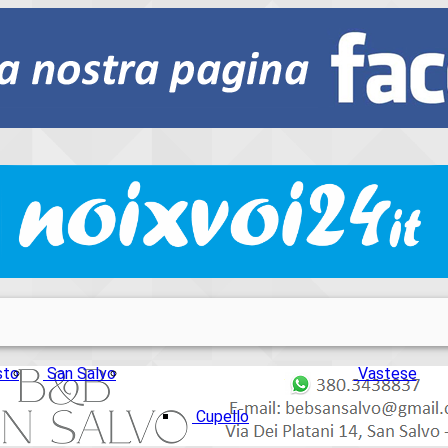
sto
San Salvo
Vastese
Cupello