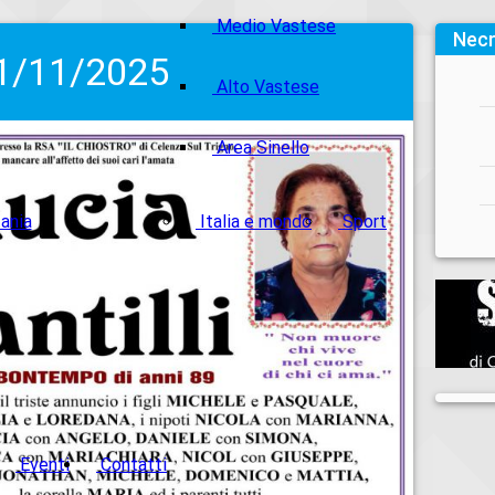
Medio Vastese
Necr
 11/11/2025
Alto Vastese
Area Sinello
ania
Italia e mondo
Sport
Eventi
Contatti